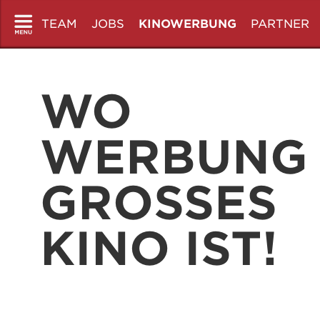
TEAM
JOBS
KINOWERBUNG
PARTNER
Unser Team
Arbeite bei uns
Auf der Leinwand
Unsere Part
Neben der Leinwand
Spezialformen
WO
WERBUNG
GROSSES
KINO IST!