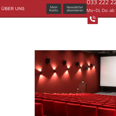
033 222 2
Mein
Newsletter
ÜBER UNS
Mo–Di, Do: ab 1
Konto
abonnieren
ner
Geschichte
Standorte
Kontakt
Intranet
AGB