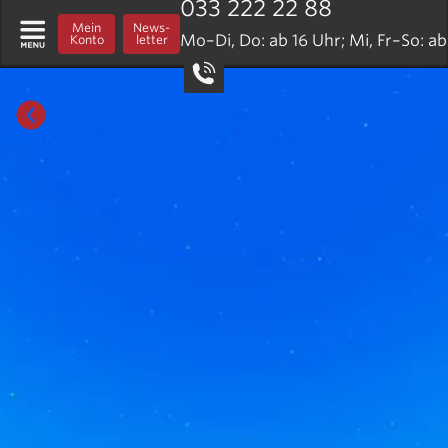
033 222 22 88
Mein
News­
Mo–Di, Do: ab 16 Uhr; Mi, Fr–So: ab
Konto
letter