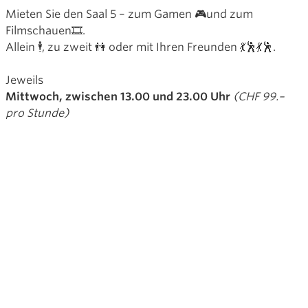
Mieten Sie den Saal 5 – zum Gamen 🎮und zum
Filmschauen🎞️.
Allein 🕴, zu zweit 👫 oder mit Ihren Freunden 💃🕺💃🕺.
Jeweils
Mittwoch, zwischen 13.00 und 23.00 Uhr
(CHF 99.–
pro Stunde)
und
Samstag, zwischen 13.00 und 17.00 Uhr
(CHF 139.– pro
Stunde)
,
kann der Kinosaal stundenweise gemietet werden.
Wir stellen einen Bluray-Player und eine Nintendo
Switch2 inklusive je vier Controller zur Verfügung.
Auf der Switch 2 ist das
Mario Kart World
und
Mario
Kart 8 deluxe
bereits installiert und spielbereit.
Andere Geräte – zum Beispiel ein Laptop oder die eigene