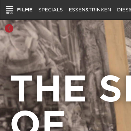
FILME
SPECIALS
ESSEN&TRINKEN
DIES
Wochenprogramm
Allianz Tag des Kinos
Ciné & Dîner
Öffnu
Tagesprogramm
Ciné & Dîner
Ciné & Food Experience
Ticket
Alle Filme
Ciné & Food Experience
Ciné Sushi
Cine
Trailer
Ciné Sushi
Roy's – Brauerei & Restaura
Gutsc
Cinedolcevita
Summe
Club Cinema
Kinde
Filmklassiker
Häufig
THE S
Irrsinnig menschlich
Rent 
Ladies Night
Dolby
Männerabend
Kino 
Quiz im Kino
Sounds on Screen
OF
Strick & Chill
Special Event
Sports & Movies
The Ones We Love