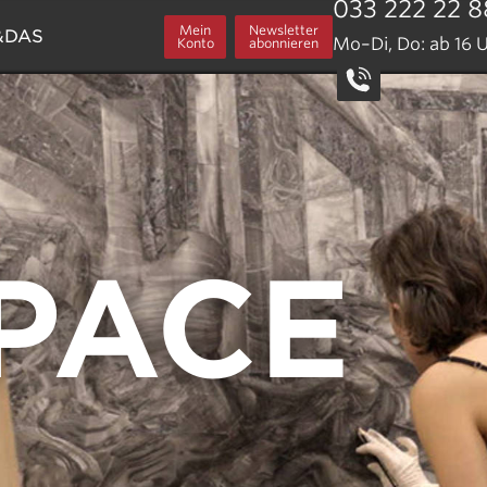
033 222 22 8
Mein
Newsletter
&DAS
Mo–Di, Do: ab 16 U
Konto
abonnieren
ngszeiten
s & Preise
member
nt
heine
r Pass - Info & AGB
rgeburtstag
 gestellte Fragen
PACE
your Cinema
 Atmos
Rex